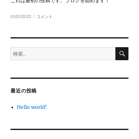
これは最初の投稿です。ブログを始めます！
投
Hello
01/01/2023
コメント
稿
world!
日:
に
検
検
索
索:
最近の投稿
Hello world!